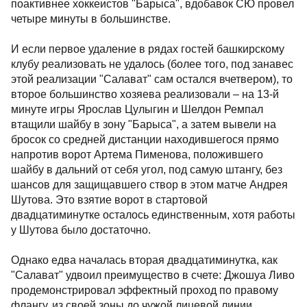
поактивнее хоккеистов "Барыса", вдобавок СЮ провел
четыре минуты в большинстве.
И если первое удаление в рядах гостей башкирскому
клубу реализовать не удалось (более того, под занавес
этой реализации "Салават" сам остался вчетвером), то
второе большинство хозяева реализовали – на 13-й
минуте игры Ярослав Цулыгин и Шелдон Ремпал
втащили шайбу в зону "Барыса", а затем вывели на
бросок со средней дистанции находившегося прямо
напротив ворот Артема Пименова, положившего
шайбу в дальний от себя угол, под самую штангу, без
шансов для защищавшего створ в этом матче Андрея
Шутова. Это взятие ворот в стартовой
двадцатиминутке осталось единственным, хотя работы
у Шутова было достаточно.
Однако едва началась вторая двадцатиминутка, как
"Салават" удвоил преимущество в счете: Джошуа Ливо
продемонстрировал эффектный проход по правому
флангу, из своей зоны до чужой лицевой линии,