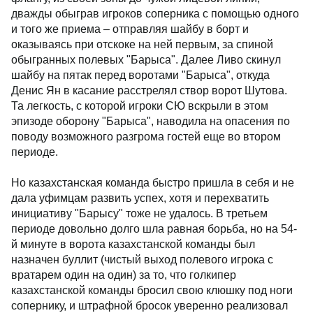
дважды обыграв игроков соперника с помощью одного
и того же приема – отправляя шайбу в борт и
оказываясь при отскоке на ней первым, за спиной
обыгранных полевых "Барыса". Далее Ливо скинул
шайбу на пятак перед воротами "Барыса", откуда
Денис Ян в касание расстрелял створ ворот Шутова.
Та легкость, с которой игроки СЮ вскрыли в этом
эпизоде оборону "Барыса", наводила на опасения по
поводу возможного разгрома гостей еще во втором
периоде.
Но казахстанская команда быстро пришла в себя и не
дала уфимцам развить успех, хотя и перехватить
инициативу "Барысу" тоже не удалось. В третьем
периоде довольно долго шла равная борьба, но на 54-
й минуте в ворота казахстанской команды был
назначен буллит (чистый выход полевого игрока с
вратарем один на один) за то, что голкипер
казахстанской команды бросил свою клюшку под ноги
сопернику, и штрафной бросок уверенно реализовал