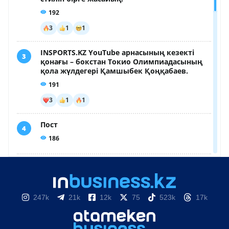
247k
21k
12k
75
523k
17k