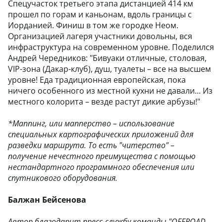
Спецучасток третьего этапа дистанцией 414 км
прошел по горам и каньонам, вдоль границы с
Иорданией. Финиш в том же городке Неом.
Организацией лагеря участники довольны, вся
инфраструктура на современном уровне. Поделился
Андрей Чередников: "Бивуаки отличные, столовая,
VIP-зона (Дакар-клуб), душ, туалеты – все на высшем
уровне! Еда традиционная европейская, пока
ничего особенного из местной кухни не давали... Из
местного колорита – везде растут дикие арбузы!"
*Маппинг, или мапперство – использование
специальных картографических приложений для
разведки маршрута. То есть "читерство"
–
получение нечестного преимущества с помощью
нестандартного программного обеспечения или
спутникового оборудования.
Балжан Бейсенова
Автор благодарит пресс-службу команды "OFFROAD