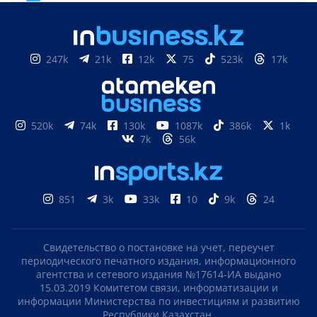
247k
21k
12k
75
523k
17k
520k
74k
130k
1087k
386k
1k
7k
56k
851
3k
33k
10
9k
24
Свидетельство о постановке на учет, переучет
периодического печатного издания, информационного
агентства и сетевого издания №17614-ИА выдано
15.03.2019 Комитетом связи, информатизации и
информации Министерства по инвестициям и развитию
Республики Казахстан.