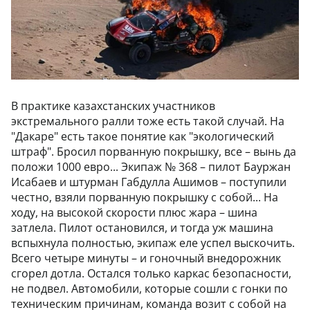
В практике казахстанских участников
экстремального ралли тоже есть такой случай. На
"Дакаре" есть такое понятие как "экологический
штраф". Бросил порванную покрышку, все – вынь да
положи 1000 евро... Экипаж № 368 – пилот Бауржан
Исабаев и штурман Габдулла Ашимов – поступили
честно, взяли порванную покрышку с собой... На
ходу, на высокой скорости плюс жара – шина
затлела. Пилот остановился, и тогда уж машина
вспыхнула полностью, экипаж еле успел выскочить.
Всего четыре минуты – и гоночный внедорожник
сгорел дотла. Остался только каркас безопасности,
не подвел. Автомобили, которые сошли с гонки по
техническим причинам, команда возит с собой на