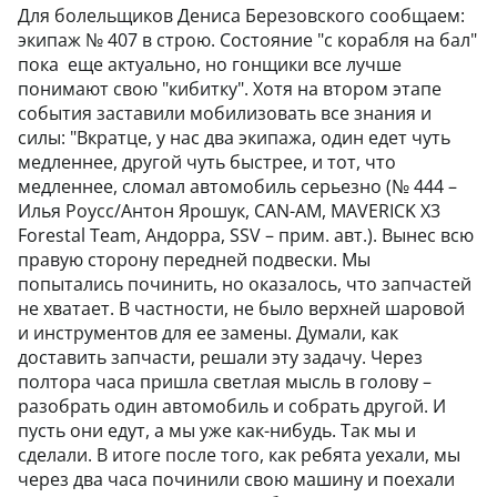
Для болельщиков Дениса Березовского сообщаем:
экипаж № 407 в строю. Состояние "с корабля на бал"
пока еще актуально, но гонщики все лучше
понимают свою "кибитку". Хотя на втором этапе
события заставили мобилизовать все знания и
силы: "Вкратце, у нас два экипажа, один едет чуть
медленнее, другой чуть быстрее, и тот, что
медленнее, сломал автомобиль серьезно (№ 444 –
Илья Роусс/Антон Ярошук, CAN-AM, MAVERICK X3
Forestal Team, Андорра, SSV – прим. авт.). Вынес всю
правую сторону передней подвески. Мы
попытались починить, но оказалось, что запчастей
не хватает. В частности, не было верхней шаровой
и инструментов для ее замены. Думали, как
доставить запчасти, решали эту задачу. Через
полтора часа пришла светлая мысль в голову –
разобрать один автомобиль и собрать другой. И
пусть они едут, а мы уже как-нибудь. Так мы и
сделали. В итоге после того, как ребята уехали, мы
через два часа починили свою машину и поехали