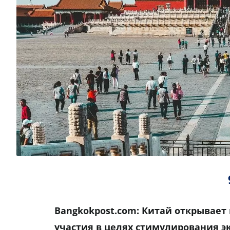
Bangkokpost
.
com
: Китай открывает
участия в целях стимулирования э