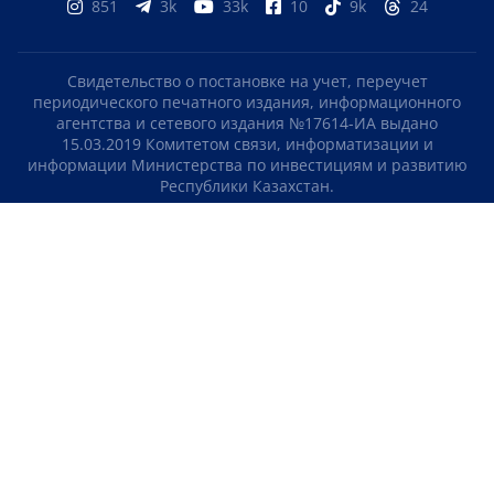
851
3k
33k
10
9k
24
Свидетельство о постановке на учет, переучет
периодического печатного издания, информационного
агентства и сетевого издания №17614-ИА выдано
15.03.2019 Комитетом связи, информатизации и
информации Министерства по инвестициям и развитию
Республики Казахстан.
Свидетельство о постановке на учет отечественного
телерадио канала №KZ23VJB00000123 выдано 08.09.2016
Комитетом связи, информатизации и информации
Министерства по инвестициям и развитию Республики
Казахстан.
СОГЛАШЕНИЕ ОБ ИСПОЛЬЗОВАНИИ МАТЕРИАЛОВ
О НАС
КОНТАКТЫ
ТЕЛЕПРОЕКТЫ
ВАКАНСИИ
РЕЙТИНГИ