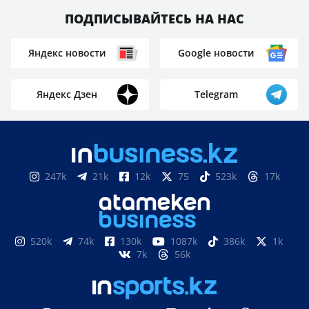
ПОДПИСЫВАЙТЕСЬ НА НАС
Яндекс новости
Google новости
Яндекс Дзен
Telegram
247k
21k
12k
75
523k
17k
520k
74k
130k
1087k
386k
1k
7k
56k