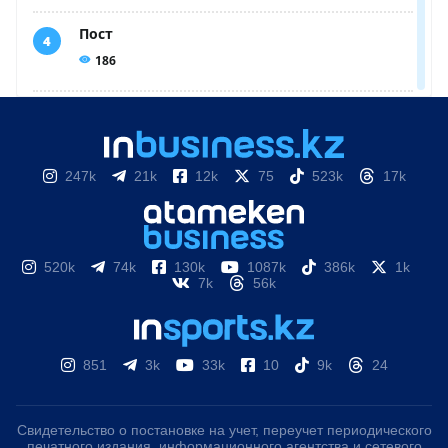
247k
21k
12k
75
523k
17k
520k
74k
130k
1087k
386k
1k
7k
56k
851
3k
33k
10
9k
24
Свидетельство о постановке на учет, переучет периодического
печатного издания, информационного агентства и сетевого