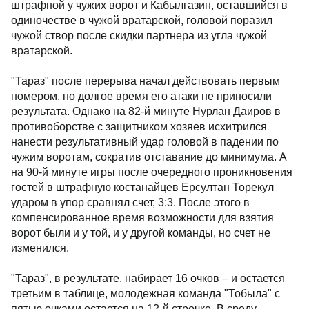
штрафной у чужих ворот и Кабылгазин, оставшийся в
одиночестве в чужой вратарской, головой поразил
чужой створ после скидки партнера из угла чужой
вратарской.
"Тараз" после перерыва начал действовать первым
номером, но долгое время его атаки не приносили
результата. Однако на 82-й минуте Нурлан Даиров в
противоборстве с защитником хозяев исхитрился
нанести результативный удар головой в падении по
чужим воротам, сократив отставание до минимума. А
на 90-й минуте игры после очередного проникновения
гостей в штрафную костанайцев Ерсултан Торекул
ударом в упор сравнял счет, 3:3. После этого в
компенсированное время возможности для взятия
ворот были и у той, и у другой команды, но счет не
изменился.
"Тараз", в результате, набирает 16 очков – и остается
третьим в таблице, молодежная команда "Тобыла" с
пятью очками остается на 12-й строчке. В среду