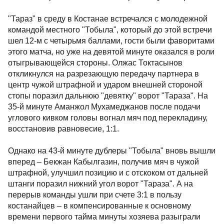
"Тараз" в среду в Костанае встречался с молодежной
командой местного "Тобыла", который до этой встречи
шел 12-м с четырьмя баллами, гости были фаворитами
этого матча, но уже на девятой минуте оказался в роли
отыгрывающейся стороны. Олжас Токтасынов
откликнулся на разрезающую передачу партнера в
центр чужой штрафной и ударом внешней стороной
стопы поразил дальнюю "девятку" ворот "Тараза". На
35-й минуте Аманжол Мухамеджанов после подачи
углового кивком головы вогнал мяч под перекладину,
восстановив равновесие, 1:1.
Однако на 43-й минуте дублеры "Тобыла" вновь вышли
вперед – Бекжан Кабылгазин, получив мяч в чужой
штрафной, улучшил позицию и с отскоком от дальней
штанги поразил нижний угол ворот "Тараза". А на
перерыв команды ушли при счете 3:1 в пользу
костанайцев – в компенсированные к основному
времени первого тайма минуты хозяева разыграли