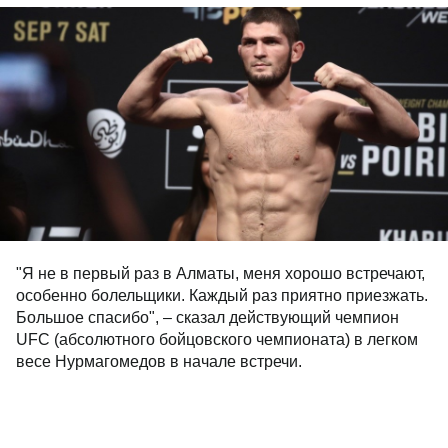
"Я не в первый раз в Алматы, меня хорошо встречают,
особенно болельщики. Каждый раз приятно приезжать.
Большое спасибо", – сказал действующий чемпион
UFC (абсолютного бойцовского чемпионата) в легком
весе Нурмагомедов в начале встречи.