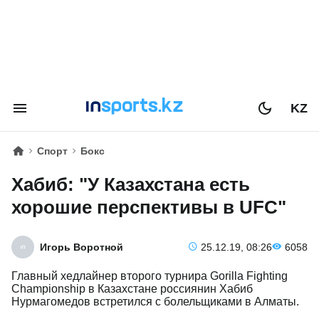
KZ
Спорт
Бокс
Хабиб: "У Казахстана есть
хорошие перспективы в UFC"
Игорь Воротной
25.12.19, 08:26
6058
Главный хедлайнер второго турнира Gorilla Fighting
Championship в Казахстане россиянин Хабиб
Нурмагомедов встретился с болельщиками в Алматы.