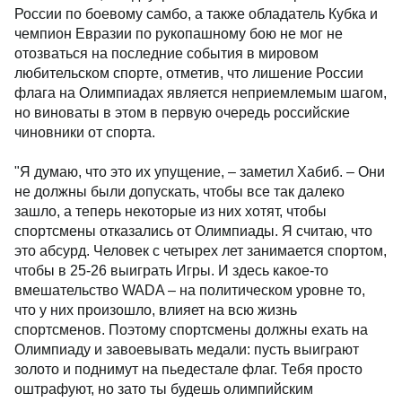
России по боевому самбо, а также обладатель Кубка и
чемпион Евразии по рукопашному бою не мог не
отозваться на последние события в мировом
любительском спорте, отметив, что лишение России
флага на Олимпиадах является неприемлемым шагом,
но виноваты в этом в первую очередь российские
чиновники от спорта.
"Я думаю, что это их упущение, – заметил Хабиб. – Они
не должны были допускать, чтобы все так далеко
зашло, а теперь некоторые из них хотят, чтобы
спортсмены отказались от Олимпиады. Я считаю, что
это абсурд. Человек с четырех лет занимается спортом,
чтобы в 25-26 выиграть Игры. И здесь какое-то
вмешательство WADA – на политическом уровне то,
что у них произошло, влияет на всю жизнь
спортсменов. Поэтому спортсмены должны ехать на
Олимпиаду и завоевывать медали: пусть выиграют
золото и поднимут на пьедестале флаг. Тебя просто
оштрафуют, но зато ты будешь олимпийским