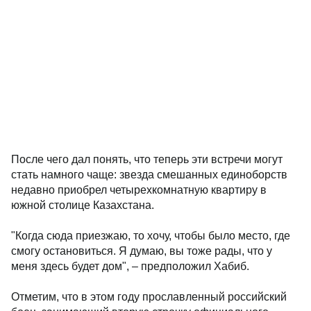
После чего дал понять, что теперь эти встречи могут
стать намного чаще: звезда смешанных единоборств
недавно приобрел четырехкомнатную квартиру в
южной столице Казахстана.
"Когда сюда приезжаю, то хочу, чтобы было место, где
смогу остановиться. Я думаю, вы тоже рады, что у
меня здесь будет дом", – предположил Хабиб.
Отметим, что в этом году прославленный российский