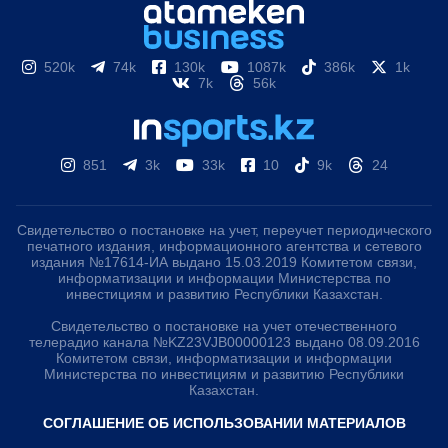
520k
74k
130k
1087k
386k
1k
7k
56k
851
3k
33k
10
9k
24
Свидетельство о постановке на учет, переучет периодического
печатного издания, информационного агентства и сетевого
издания №17614-ИА выдано 15.03.2019 Комитетом связи,
информатизации и информации Министерства по
инвестициям и развитию Республики Казахстан.
Свидетельство о постановке на учет отечественного
телерадио канала №KZ23VJB00000123 выдано 08.09.2016
Комитетом связи, информатизации и информации
Министерства по инвестициям и развитию Республики
Казахстан.
СОГЛАШЕНИЕ ОБ ИСПОЛЬЗОВАНИИ МАТЕРИАЛОВ