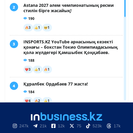
247k
21k
12k
75
523k
17k