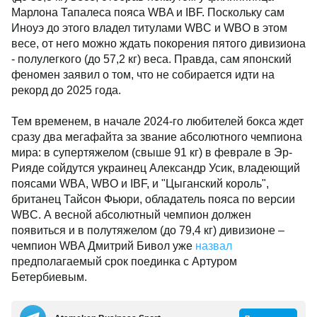
Марлона Тапалеса пояса WBA и IBF. Поскольку сам
Иноуэ до этого владел титулами WBC и WBO в этом
весе, от него можно ждать покорения пятого дивизиона
- полулегкого (до 57,2 кг) веса. Правда, сам японский
феномен заявил о том, что не собирается идти на
рекорд до 2025 года.
Тем временем, в начале 2024-го любителей бокса ждет
сразу два мегафайта за звание абсолютного чемпиона
мира: в супертяжелом (свыше 91 кг) в феврале в Эр-
Рияде сойдутся украинец Александр Усик, владеющий
поясами WBA, WBO и IBF, и "Цыганский король",
британец Тайсон Фьюри, обладатель пояса по версии
WBC. А весной абсолютный чемпион должен
появиться и в полутяжелом (до 79,4 кг) дивизионе –
чемпион WBA Дмитрий Бивол уже
назвал
предполагаемый срок поединка с Артуром
Бетербиевым.