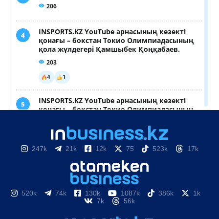
247k
21k
12k
75
523k
17k
520k
74k
130k
1087k
386k
1k
7k
56k