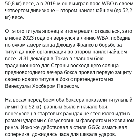
50,8 кг) весе, а в 2019-м он выиграл пояс WBO в своем
четвертом дивизионе – втором наилегчайшем (до 52,2
кг) весе.
От этого титула японец в итоге решил отказаться, зато
в июне 2023 года он вернулся в линию WBA, победив
по очкам американца Джошуа Франко в борьбе за
титул данной организации во втором наилегчайшем
весе. И 31 декабря в Токио в главном бою
традиционного для Страны восходящего солнца
предновогоднего вечера бокса провел первую защиту
своего нового титула в бою с претендентом из
Венесуэлы Хосбером Пересом.
На весах перед боем оба боксера показали титульный
лимит (по 52 кг), равным было и начало боя:
венесуэлец в стартовых раундах не стеснялся идти в
размен ударами с безусловным фаворитом и хозяином
ринга. Иоко же действовал в стиле GGG: изматывал
соперника, дожидаясь часа для шквала ударов.