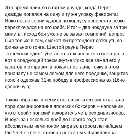
Это время пришло в пятом раунде, когда Перес
дважды попался на одну и ту же уловку фаворита:
Иоко после серии ударов по корпусу оппонента резко
переключался на его фейс. Итог – два нокдауна за три
минуты, исход боя уже не вызывал сомнений, вопрос
был только в том, сможет ли претендент дотянуть до
финального гонга. Шестой раунд Перес
"отвелосипедил", убегая от атак японского боксера, а
вот в следующей трехминутке Иоко все зажал его у
канатов и отправил в нокаут, поставив точку в этом
поначалу не самом легком для него поединке, защитив
пояс и одержав 31-ю победу в профессионалах (16-ю
досрочную).
Таким образом, в легких весовых категориях настала
пора доминирования японских боксеров – напомним,
что второй японский покоритель четырех дивизионов,
Иноуэ, за несколько дней до Нового года стал
абсолютным чемпионом мира во втором легчайшем
(до 55,3 кг) весе, отобрав нокаутом у филиппинца