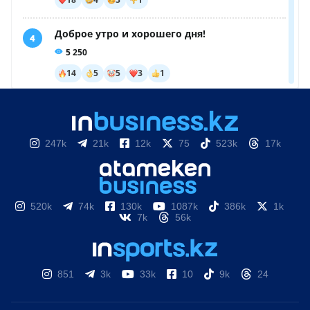
247k
21k
12k
75
523k
17k
520k
74k
130k
1087k
386k
1k
7k
56k
851
3k
33k
10
9k
24