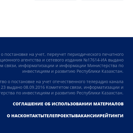
 о постановке на учет, переучет периодического печатного
ционного агентства и сетевого издания №17614-ИА выдано
том связи, информатизации и информации Министерства по
инвестициям и развитию Республики Казахстан.
тво о постановке на учет отечественного телерадио канала
23 выдано 08.09.2016 Комитетом связи, информатизации и
рства по инвестициям и развитию Республики Казахстан.
СОГЛАШЕНИЕ ОБ ИСПОЛЬЗОВАНИИ МАТЕРИАЛОВ
О НАС
КОНТАКТЫ
ТЕЛЕПРОЕКТЫ
ВАКАНСИИ
РЕЙТИНГИ