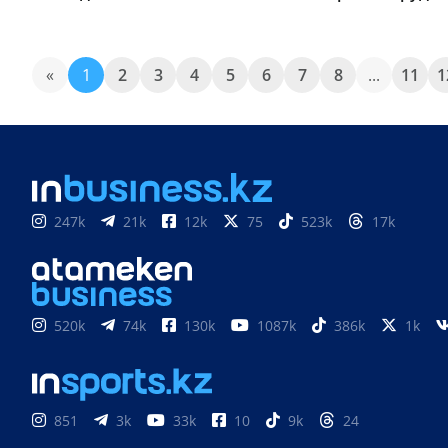
«
1
2
3
4
5
6
7
8
...
11
1
247k
21k
12k
75
523k
17k
520k
74k
130k
1087k
386k
1k
851
3k
33k
10
9k
24