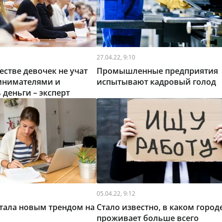
27.04.22, 9:10
стве девочек не учат
Промышленные предприятия
инимателями и
испытывают кадровый голод
 деньги – эксперт
05.04.22, 9:12
тала новым трендом на
Стало известно, в каком город
проживает больше всего