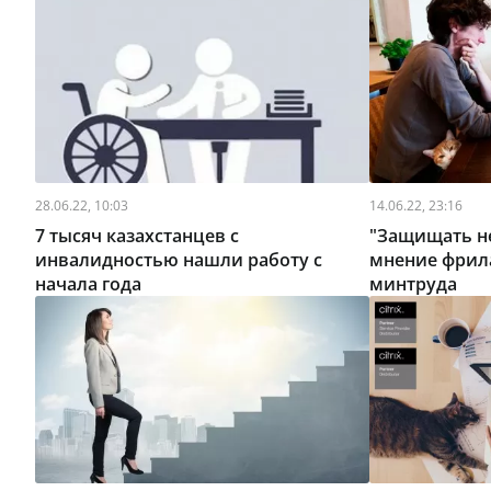
28.06.22, 10:03
14.06.22, 23:16
7 тысяч казахстанцев с
"Защищать не
инвалидностью нашли работу с
мнение фрила
начала года
минтруда