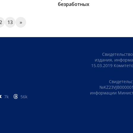
безработных
2
13
»
Свидетельство
издания, информа
15.03.2019 Комите
Свидетельс
№KZ23VJB000001
информации Министе
7k
56k