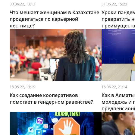
03.06.22, 13:13
31.05.22, 15:23
Что мешает женщинам в Казахстане
Уроки пандем
продвигаться по карьерной
превратить н
лестнице?
преимущест
18.05.22, 13:19
16.05.22, 21:14
Как создание кооперативов
Как в Алматы
помогает в гендерном равенстве?
молодежь и 
предпенсионн