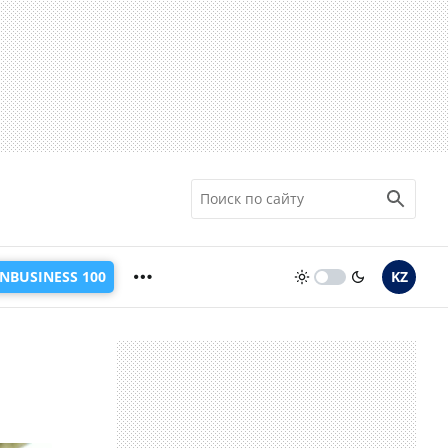
INBUSINESS 100
KZ