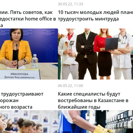
30.05.22, 11:33
ии. Пять советов, как
10 тысяч молодых людей план
едостатки home office в
трудоустроить минтруда
ва
06.05.22, 11:06
 трудоустраивают
Какие специалисты будут
горожан
востребованы в Казахстане в
ого возраста
ближайшие годы