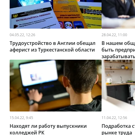
04.05.22, 12:26
28.04.22, 11:00
Трудоустройство в Англии обещал
В нашем обще
аферист из Туркестанской области
быть предпр
зарабатывать
15.04.22, 9:45
11.04.22, 12:56
Находят ли работу выпускники
Подработка с
колледжей РК
рынке труда