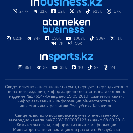
247k
21k
12k
75
523k
17k
520k
74k
130k
1087k
386k
1k
7k
56k
851
3k
33k
10
9k
24
Свидетельство о постановке на учет, переучет периодического
печатного издания, информационного агентства и сетевого
издания №17614-ИА выдано 15.03.2019 Комитетом связи,
информатизации и информации Министерства по
инвестициям и развитию Республики Казахстан.
Свидетельство о постановке на учет отечественного
телерадио канала №KZ23VJB00000123 выдано 08.09.2016
Комитетом связи, информатизации и информации
Министерства по инвестициям и развитию Республики