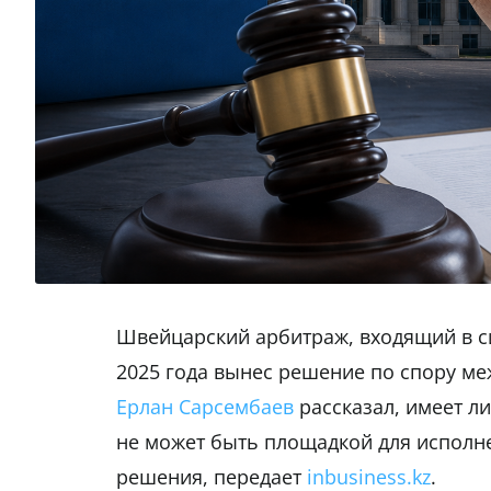
Швейцарский арбитраж, входящий в с
2025 года вынес решение по спору ме
Ерлан Сарсембаев
рассказал, имеет л
не может быть площадкой для исполн
решения, передает
inbusiness.kz
.