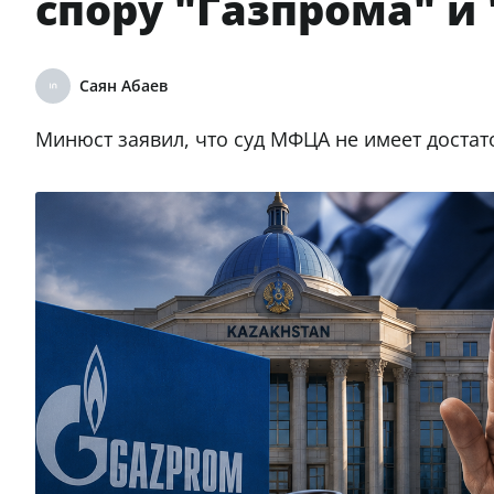
спору "Газпрома" и
Саян Абаев
Минюст заявил, что суд МФЦА не имеет достат