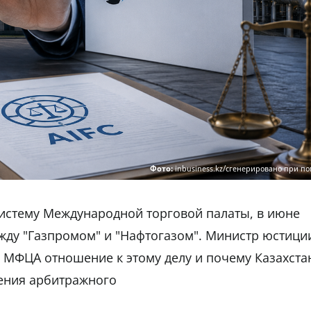
Фото:
inbusiness.kz/сгенерировано при п
истему Международной торговой палаты, в июне
жду "Газпромом" и "Нафтогазом". Министр юстици
и МФЦА отношение к этому делу и почему Казахста
ения арбитражного