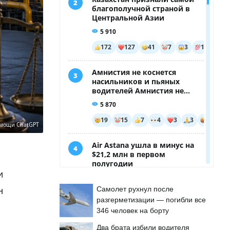
омощи ChatGPT
и
н
Самолет рухнул после
разгерметизации — погибли все
346 человек на борту
Два брата избили водителя