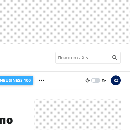
INBUSINESS 100
KZ
по