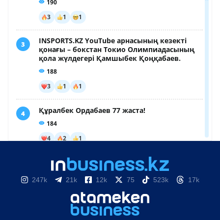
247k
21k
12k
75
523k
17k