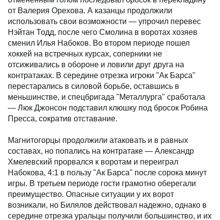
от Валерия Орехова. А казанцы продолжили
использовать свои возможности — упрочил перевес
Нэйтан Тодд, после чего Смолина в воротах хозяев
сменил Илья Набоков. Во втором периоде пошел
хоккей на встречных курсах, соперники не
отсиживались в обороне и ловили друг друга на
контратаках. В середине отрезка игроки "Ак Барса"
перестарались в силовой борьбе, оставшись в
меньшинстве, и спецбригада "Металлурга" сработала
— Люк Джонсон подставил клюшку под бросок Робина
Пресса, сократив отставание.
Магнитогорцы продолжили атаковать и в равных
составах, но попались на контратаке — Александр
Хмелевский прорвался к воротам и переиграл
Набокова, 4:1 в пользу "Ак Барса" после сорока минут
игры. В третьем периоде гости грамотно оберегали
преимущество. Опасные ситуации у их ворот
возникали, но Билялов действовал надежно, однако в
середине отрезка уральцы получили большинство, и их