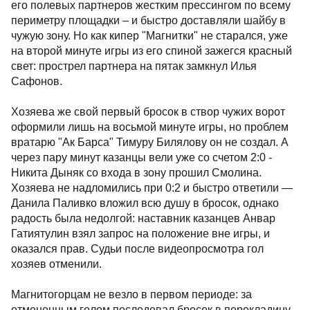
его полевых партнеров жестким прессингом по всему
периметру площадки – и быстро доставляли шайбу в
чужую зону. Но как кипер "Магнитки" не старался, уже
на второй минуте игры из его спиной зажегся красный
свет: прострел партнера на пятак замкнул Илья
Сафонов.
Хозяева же свой первый бросок в створ чужих ворот
оформили лишь на восьмой минуте игры, но проблем
вратарю "Ак Барса" Тимуру Билялову он не создал. А
через пару минут казанцы вели уже со счетом 2:0 -
Никита Дыняк со входа в зону прошил Смолина.
Хозяева не надломились при 0:2 и быстро ответили —
Данила Паливко вложил всю душу в бросок, однако
радость была недолгой: наставник казанцев Анвар
Гатиятулин взял запрос на положение вне игры, и
оказался прав. Судьи после видеопросмотра гол
хозяев отменили.
Магнитогорцам не везло в первом периоде: за
отмененным голом последовал бросок в перекладину