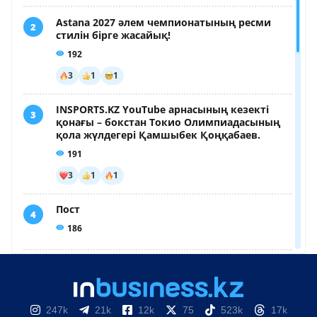
247k
21k
12k
75
523k
17k