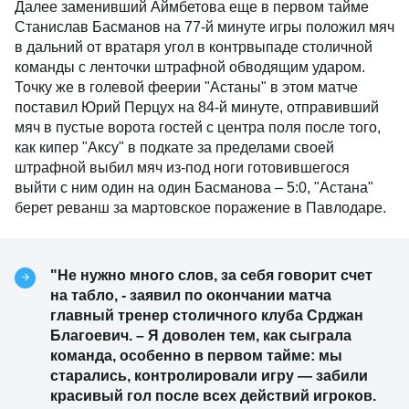
Далее заменивший Аймбетова еще в первом тайме
Станислав Басманов на 77-й минуте игры положил мяч
в дальний от вратаря угол в контрвыпаде столичной
команды с ленточки штрафной обводящим ударом.
Точку же в голевой феерии "Астаны" в этом матче
поставил Юрий Перцух на 84-й минуте, отправивший
мяч в пустые ворота гостей с центра поля после того,
как кипер "Аксу" в подкате за пределами своей
штрафной выбил мяч из-под ноги готовившегося
выйти с ним один на один Басманова – 5:0, "Астана"
берет реванш за мартовское поражение в Павлодаре.
"Не нужно много слов, за себя говорит счет
на табло, - заявил по окончании матча
главный тренер столичного клуба Срджан
Благоевич. – Я доволен тем, как сыграла
команда, особенно в первом тайме: мы
старались, контролировали игру — забили
красивый гол после всех действий игроков.