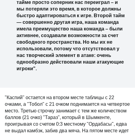
тайме просто соперник нас переиграл
–
и
мы потеряли это время, в которое должны
быстро адаптироваться к игре. Второй тайм
— совершенно другая игра, наша команда
имела преимущество наша команда
–
были
активнее, создавали возможности за счет
свободного пространства. Но мы их не
использовали, потому что отсутствовал у
нас творческий элемент в атаке: очень
однообразно действовали наши атакующие
игроки".
"Каспий" остается на втором месте таблицы с 22
очками, а "Тобол" с 21 очком поднимается на четвертое
место. Третью строчку занимает с тем же количеством
баллов (21 очко) "Тараз", который в Шымкенте,
проигрывая со счетом 0:3 местному "Ордабасы", едва
не выдал камбэк, забив два мяча. На пятом месте идет