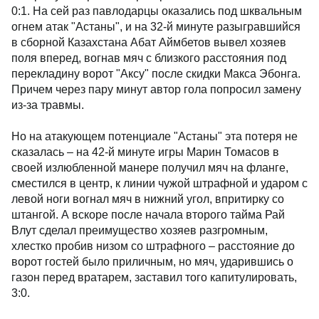
0:1. На сей раз павлодарцы оказались под шквальным
огнем атак "Астаны", и на 32-й минуте разыгравшийся
в сборной Казахстана Абат Аймбетов вывел хозяев
поля вперед, вогнав мяч с близкого расстояния под
перекладину ворот "Аксу" после скидки Макса Эбонга.
Причем через пару минут автор гола попросил замену
из-за травмы.
Но на атакующем потенциале "Астаны" эта потеря не
сказалась – на 42-й минуте игры Марин Томасов в
своей излюбленной манере получил мяч на фланге,
сместился в центр, к линии чужой штрафной и ударом с
левой ноги вогнал мяч в нижний угол, впритирку со
штангой. А вскоре после начала второго тайма Рай
Влут сделал преимущество хозяев разгромным,
хлестко пробив низом со штрафного – расстояние до
ворот гостей было приличным, но мяч, ударившись о
газон перед вратарем, заставил того капитулировать,
3:0.