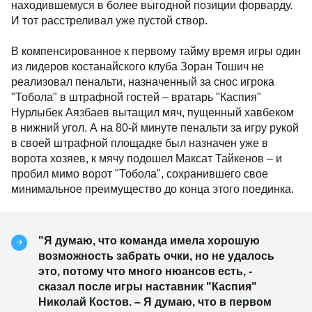
находившемуся в более выгодной позиции форварду.
И тот расстреливал уже пустой створ.
В компенсированное к первому тайму время игры один
из лидеров костанайского клуба Зоран Тошич не
реализовал пенальти, назначенный за снос игрока
"Тобола" в штрафной гостей – вратарь "Каспия"
Нурлыбек Аязбаев вытащил мяч, пущенный хавбеком
в нижний угол. А на 80-й минуте пенальти за игру рукой
в своей штрафной площадке был назначен уже в
ворота хозяев, к мячу подошел Максат Тайкенов – и
пробил мимо ворот "Тобола", сохранившего свое
минимальное преимущество до конца этого поединка.
"Я думаю, что команда имела хорошую
возможность забрать очки, но не удалось
это, потому что много нюансов есть, -
сказал после игры наставник "Каспия"
Николай Костов.
–
Я думаю, что в первом