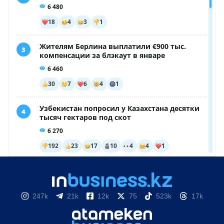
247k
21k
12k
75
523k
17k