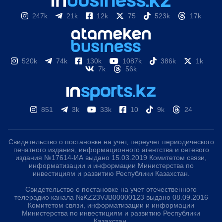
247k
21k
12k
75
523k
17k
520k
74k
130k
1087k
386k
1k
7k
56k
851
3k
33k
10
9k
24
Свидетельство о постановке на учет, переучет периодического
печатного издания, информационного агентства и сетевого
издания №17614-ИА выдано 15.03.2019 Комитетом связи,
информатизации и информации Министерства по
инвестициям и развитию Республики Казахстан.
Свидетельство о постановке на учет отечественного
телерадио канала №KZ23VJB00000123 выдано 08.09.2016
Комитетом связи, информатизации и информации
Министерства по инвестициям и развитию Республики
Казахстан.