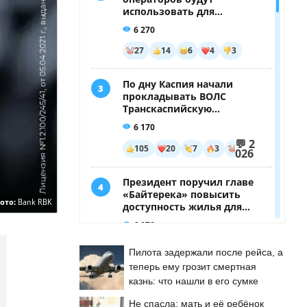
ото:
Bank RBK
Пилота задержали после рейса, а
теперь ему грозит смертная
казнь: что нашли в его сумке
Не спасла: мать и её ребёнок