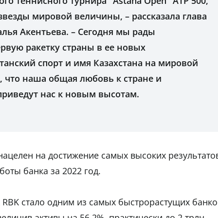
ого теннисного турнира "Astana Open" ATP 500,
звезды мировой величины, – рассказала глава
лья Акентьева. – Сегодня мы рады
рвую ракетку страны в ее новых
станский спорт и имя Казахстана на мировой
 что наша общая любовь к стране и
риведут нас к новым высотам.
 нацелен на достижение самых высоких результато
оты банка за 2022 год.
k RBK стало одним из самых быстрорастущих банко
величив активы на 56,2%, практически до 2 трлн