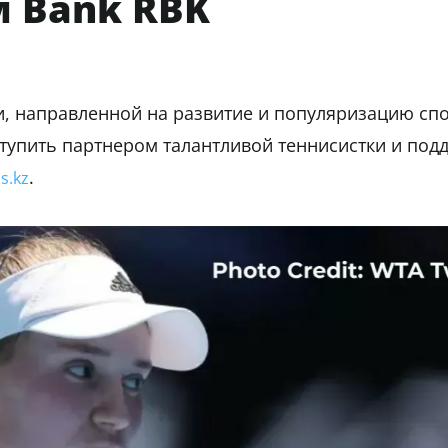
м Bank RBK
и, направленной на развитие и популяризацию спо
тупить партнером талантливой теннисистки и под
.
s.kz