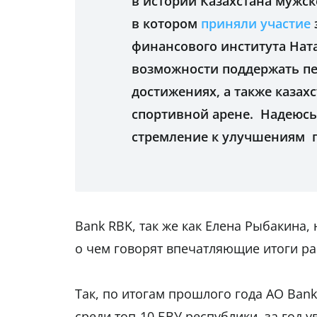
в истории Казахстана мужск
в котором
приняли участие
финансового института Ната
возможности поддержать пе
достижениях, а также казах
спортивной арене. Надеюсь,
стремление к улучшениям п
Bank RBK, так же как Елена Рыбакина,
о чем говорят впечатляющие итоги раб
Так, по итогам прошлого года АО Ban
среди топ-10 БВУ республики, за год у