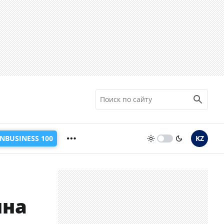
INBUSINESS 100
KZ
ина