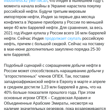
inbusiness.kz уже писал
, что Индия в нынешнем году с
момента начала войны в Украине нарастила покупку
российской нефти. Будучи третьим мировым
импортером нефти, Индия за первые два месяца
конфликта в Украине приобрела у России по меньшей
мере 40 млн баррелей нефти. Для сравнения, за весь
2021 год Индия купила у России всего 16 млн баррелей
нефти. Сейчас Индия
продолжает скупать
российскую
нефть, причем с большой скидкой. Сейчас на поставку
в мае-июне дополнительно закуплено порядка 25-30
млн баррелей.
Подобный сценарий с сокращением добычи нефти в
России может способствовать наращиванию добычи у
"второстепенных" членов ОПЕК. Так, поставки
западноафриканской нефти в Европу в марте и апреле
в среднем достигли 1,23 млн баррелей в день, что на
40% больше показателя прошлого года. При этом
основные игроки ОПЕК – Саудовская Аравия и
Объединенные Арабские Эмираты, несмотря на
наличие значительных резервов, пока воздерживаются