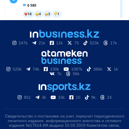
247k
21k
12k
75
523k
17k
520k
74k
130k
1087k
386k
1k
7k
56k
851
3k
33k
10
9k
24
Свидетельство о постановке на учет, переучет периодического
печатного издания, информационного агентства и сетевого
издания №17614-ИА выдано 15.03.2019 Комитетом связи,