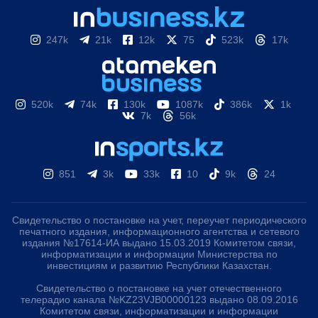
247k
21k
12k
75
523k
17k
520k
74k
130k
1087k
386k
1k
7k
56k
851
3k
33k
10
9k
24
Свидетельство о постановке на учет, переучет периодического
печатного издания, информационного агентства и сетевого
издания №17614-ИА выдано 15.03.2019 Комитетом связи,
информатизации и информации Министерства по
инвестициям и развитию Республики Казахстан.
Свидетельство о постановке на учет отечественного
телерадио канала №KZ23VJB00000123 выдано 08.09.2016
Комитетом связи, информатизации и информации