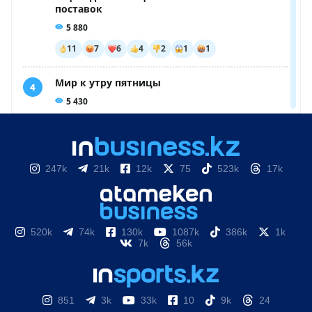
247k
21k
12k
75
523k
17k
520k
74k
130k
1087k
386k
1k
7k
56k
851
3k
33k
10
9k
24