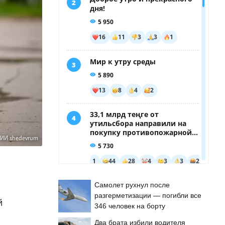
 ИИ shedevrum
Самолет рухнул после
разгерметизации — погибли все
й
346 человек на борту
Два брата избили водителя