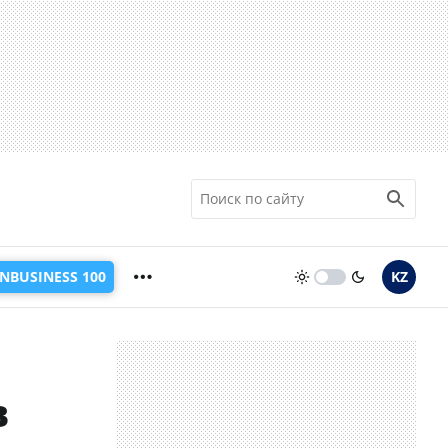
INBUSINESS 100
KZ
в