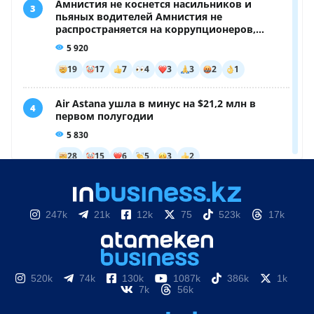
247k
21k
12k
75
523k
17k
520k
74k
130k
1087k
386k
1k
7k
56k