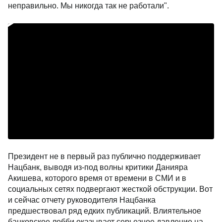
неправильно. Мы никогда так не работали".
Президент не в первый раз публично поддерживает
Нацбанк, выводя из-под волны критики Данияра
Акишева, которого время от времени в СМИ и в
социальных сетях подвергают жесткой обструкции. Вот
и сейчас отчету руководителя Нацбанка
предшествовал ряд едких публикаций. Влиятельное
банковское лобби оказывает серьезное давление на