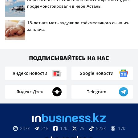
продемонстрировали в небе Астаны
18-летняя мать задушила трёхмесячного сына из-
за плача
ПОДПИСЫВАЙТЕСЬ НА НАС
Яндекс новости
Google новости
Яндекс Дзен
Telegram
247k
21k
12k
75
523k
17k