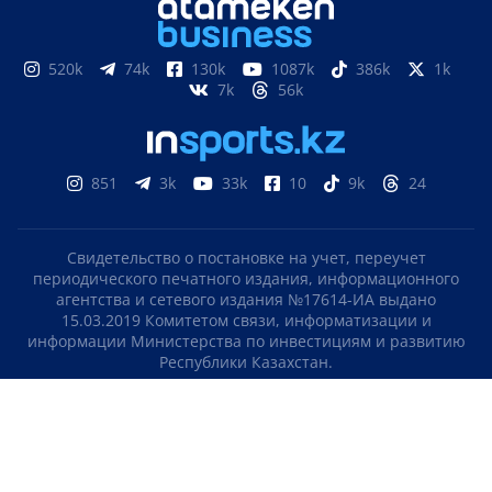
520k
74k
130k
1087k
386k
1k
7k
56k
851
3k
33k
10
9k
24
Свидетельство о постановке на учет, переучет
периодического печатного издания, информационного
агентства и сетевого издания №17614-ИА выдано
15.03.2019 Комитетом связи, информатизации и
информации Министерства по инвестициям и развитию
Республики Казахстан.
Свидетельство о постановке на учет отечественного
телерадио канала №KZ23VJB00000123 выдано 08.09.2016
Комитетом связи, информатизации и информации
Министерства по инвестициям и развитию Республики
Казахстан.