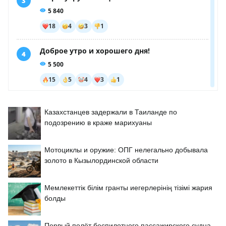
Казахстанцев задержали в Таиланде по
подозрению в краже марихуаны
Мотоциклы и оружие: ОПГ нелегально добывала
золото в Кызылординской области
Мемлекеттік білім гранты иегерлерінің тізімі жария
болды
Первый полёт беспилотного пассажирского судна