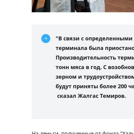
"В связи с определенными
терминала была приостано
Производительность термин
тонн мяса в год. С возобн
зерном и трудоустройство
будут приняты более 200 ч
сказал Жалгас Темиров.
На деньги, полученные от фонда "Халы