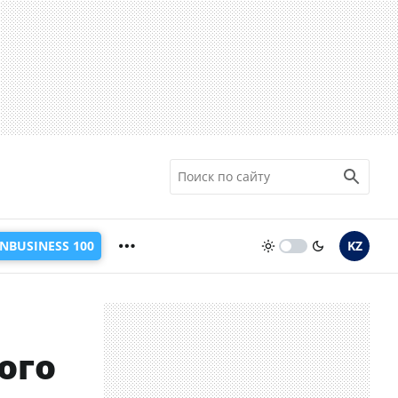
INBUSINESS 100
KZ
ого