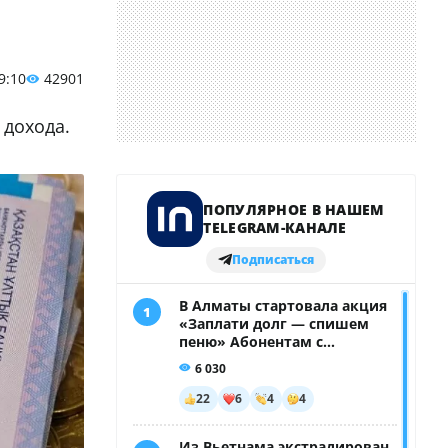
9:10
42901
 дохода.