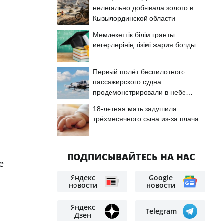
нелегально добывала золото в
Кызылординской области
Мемлекеттік білім гранты
иегерлерінің тізімі жария болды
Первый полёт беспилотного
пассажирского судна
продемонстрировали в небе
Астаны
18-летняя мать задушила
трёхмесячного сына из-за плача
ПОДПИСЫВАЙТЕСЬ НА НАС
е
Яндекс
Google
новости
новости
Яндекс
Telegram
Дзен