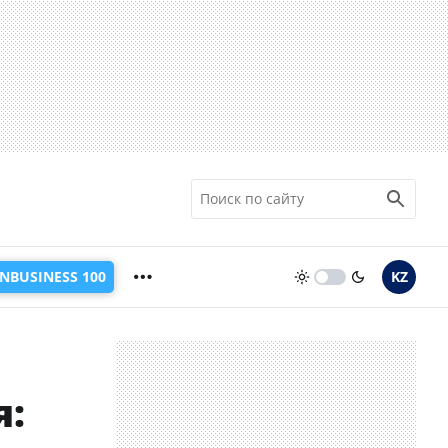
INBUSINESS 100
KZ
я: