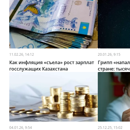
11.02.26, 14:12
20.01.26, 9:15
Как инфляция «съела» рост зарплат
Грипп «напал
госслужащих Казахстана
стране: тыся
04.01.26, 9:54
25.12.25, 15:02