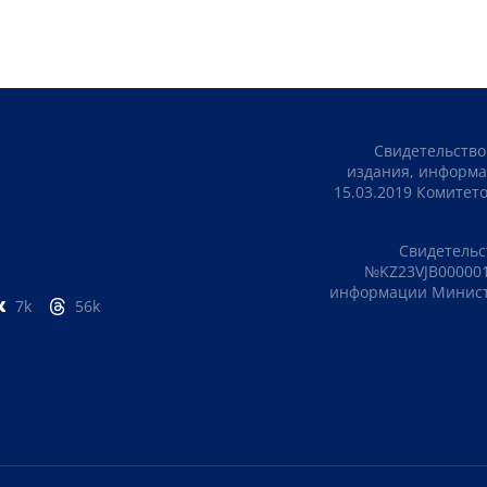
Свидетельство
издания, информа
15.03.2019 Комите
Свидетельс
№KZ23VJB000001
информации Министе
7k
56k