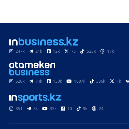
247k
21k
12k
75
523k
17k
520k
74k
130k
1087k
386k
1k
851
3k
33k
10
9k
24