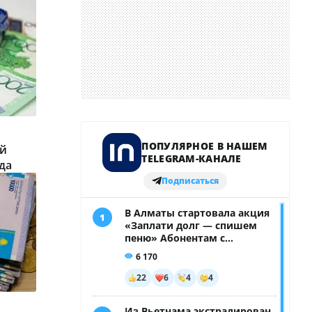
ей
да