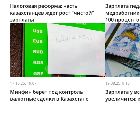
Налоговая реформа: часть
Зарплата пед
казахстанцев ждет рост "чистой"
медработник
зарплаты
100 процентов
17.10.25, 19:07
19.08.25, 9:10
Минфин берет под контроль
Зарплата у в
валютные сделки в Казахстане
увеличится: к