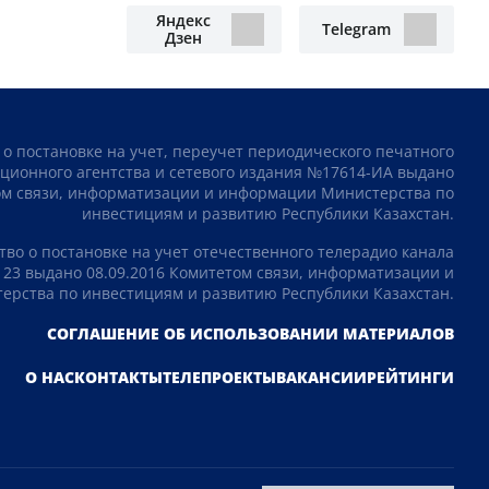
Яндекс
Telegram
Дзен
 о постановке на учет, переучет периодического печатного
ционного агентства и сетевого издания №17614-ИА выдано
том связи, информатизации и информации Министерства по
инвестициям и развитию Республики Казахстан.
тво о постановке на учет отечественного телерадио канала
23 выдано 08.09.2016 Комитетом связи, информатизации и
рства по инвестициям и развитию Республики Казахстан.
СОГЛАШЕНИЕ ОБ ИСПОЛЬЗОВАНИИ МАТЕРИАЛОВ
О НАС
КОНТАКТЫ
ТЕЛЕПРОЕКТЫ
ВАКАНСИИ
РЕЙТИНГИ