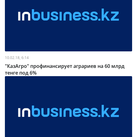
10.02.18, 6:14
"КазАгро" профинансирует аграриев на 60 млрд
тенге под 6%