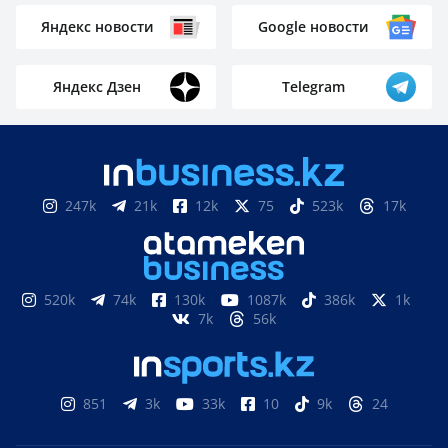
Яндекс новости
Google новости
Яндекс Дзен
Telegram
247k
21k
12k
75
523k
17k
520k
74k
130k
1087k
386k
1k
7k
56k
851
3k
33k
10
9k
24