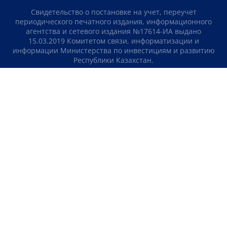
Свидетельство о постановке на учет, переучет
периодического печатного издания, информационного
агентства и сетевого издания №17614-ИА выдано
15.03.2019 Комитетом связи, информатизации и
информации Министерства по инвестициям и развитию
Республики Казахстан.
Свидетельство о постановке на учет отечественного
телерадио канала №KZ23VJB00000123 выдано 08.09.2016
Комитетом связи, информатизации и информации
Министерства по инвестициям и развитию Республики
Казахстан.
СОГЛАШЕНИЕ ОБ ИСПОЛЬЗОВАНИИ МАТЕРИАЛОВ
О НАС
КОНТАКТЫ
ТЕЛЕПРОЕКТЫ
ВАКАНСИИ
РЕЙТИНГИ
Медиахолдинг «Atameken Business»
ПОЛИТИКА КОНФИДЕНЦИАЛЬНОСТИ