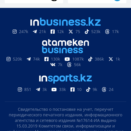
247k
21k
12k
75
523k
17k
520k
74k
130k
1087k
386k
1k
7k
56k
851
3k
33k
10
9k
24
Свидетельство о постановке на учет, переучет
периодического печатного издания, информационного
агентства и сетевого издания №17614-ИА выдано
15.03.2019 Комитетом связи, информатизации и