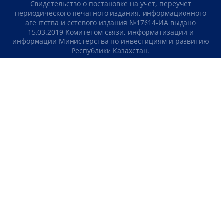
Свидетельство о постановке на учет, переучет
периодического печатного издания, информационного
агентства и сетевого издания №17614-ИА выдано
15.03.2019 Комитетом связи, информатизации и
информации Министерства по инвестициям и развитию
Республики Казахстан.
Свидетельство о постановке на учет отечественного
телерадио канала №KZ23VJB00000123 выдано 08.09.2016
Комитетом связи, информатизации и информации
Министерства по инвестициям и развитию Республики
Казахстан.
СОГЛАШЕНИЕ ОБ ИСПОЛЬЗОВАНИИ МАТЕРИАЛОВ
О НАС
КОНТАКТЫ
ТЕЛЕПРОЕКТЫ
ВАКАНСИИ
РЕЙТИНГИ
Медиахолдинг «Atameken Business»
ПОЛИТИКА КОНФИДЕНЦИАЛЬНОСТИ