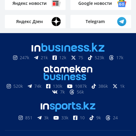
Яндекс новости
Google новости
Яндекс Дзен
Telegram
247k
21k
12k
75
523k
17k
520k
74k
130k
1087k
386k
1k
7k
56k
851
3k
33k
10
9k
24