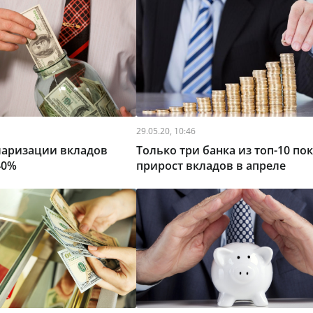
29.05.20, 10:46
ларизации вкладов
Только три банка из топ-10 по
40%
прирост вкладов в апреле