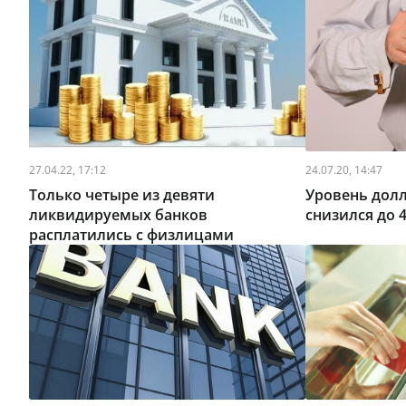
27.04.22, 17:12
24.07.20, 14:47
Только четыре из девяти
Уровень дол
ликвидируемых банков
снизился до 
расплатились с физлицами