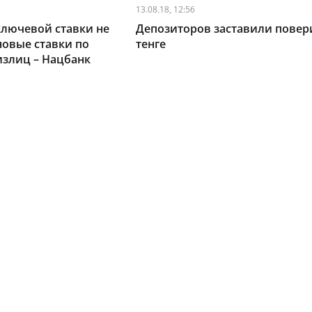
13.08.18, 12:56
лючевой ставки не
Депозиторов заставили повер
новые ставки по
тенге
излиц – Нацбанк