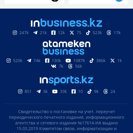
247k
21k
12k
75
523k
17k
520k
74k
130k
1087k
386k
1k
7k
56k
851
3k
33k
10
9k
24
Свидетельство о постановке на учет, переучет
периодического печатного издания, информационного
агентства и сетевого издания №17614-ИА выдано
15.03.2019 Комитетом связи, информатизации и