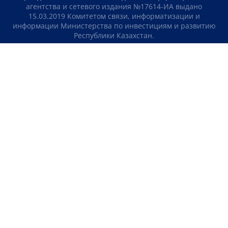
агентства и сетевого издания №17614-ИА выдано
15.03.2019 Комитетом связи, информатизации и
информации Министерства по инвестициям и развитию
Республики Казахстан.
Свидетельство о постановке на учет отечественного
телерадио канала №KZ23VJB00000123 выдано 08.09.2016
Комитетом связи, информатизации и информации
Министерства по инвестициям и развитию Республики
Казахстан.
СОГЛАШЕНИЕ ОБ ИСПОЛЬЗОВАНИИ МАТЕРИАЛОВ
О НАС
КОНТАКТЫ
ТЕЛЕПРОЕКТЫ
ВАКАНСИИ
РЕЙТИНГИ
Медиахолдинг «Atameken Business»
ПОЛИТИКА КОНФИДЕНЦИАЛЬНОСТИ