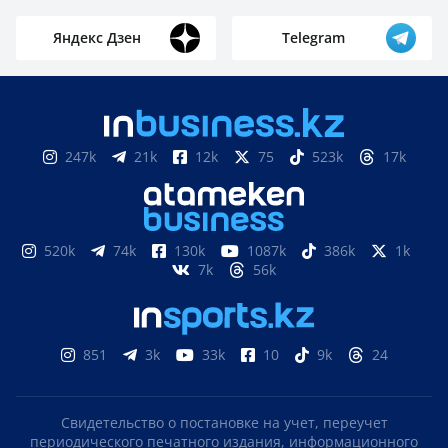
Яндекс Дзен
Telegram
247k
21k
12k
75
523k
17k
520k
74k
130k
1087k
386k
1k
7k
56k
851
3k
33k
10
9k
24
Свидетельство о постановке на учет, переучет
периодического печатного издания, информационного