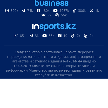
520k
74k
130k
1087k
386k
1k
7k
56k
851
3k
33k
10
9k
24
Свидетельство о постановке на учет, переучет
периодического печатного издания, информационного
агентства и сетевого издания №17614-ИА выдано
15.03.2019 Комитетом связи, информатизации и
информации Министерства по инвестициям и развитию
Республики Казахстан.
Свидетельство о постановке на учет отечественного
телерадио канала №KZ23VJB00000123 выдано 08.09.2016
Комитетом связи, информатизации и информации
Министерства по инвестициям и развитию Республики
Казахстан.