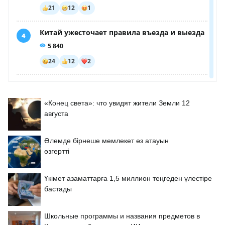
«Конец света»: что увидят жители Земли 12
августа
Әлемде бірнеше мемлекет өз атауын
өзгертті
Үкімет азаматтарға 1,5 миллион теңгеден үлестіре
бастады
Школьные программы и названия предметов в