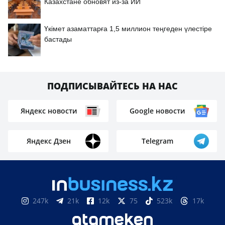
Казахстане обновят из-за ИИ
Үкімет азаматтарға 1,5 миллион теңгеден үлестіре
бастады
ПОДПИСЫВАЙТЕСЬ НА НАС
Яндекс новости
Google новости
Яндекс Дзен
Telegram
247k
21k
12k
75
523k
17k