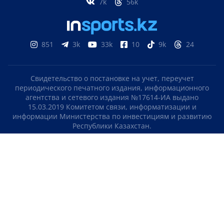
7k
56k
851
3k
33k
10
9k
24
Свидетельство о постановке на учет, переучет
периодического печатного издания, информационного
агентства и сетевого издания №17614-ИА выдано
15.03.2019 Комитетом связи, информатизации и
информации Министерства по инвестициям и развитию
Республики Казахстан.
Свидетельство о постановке на учет отечественного
телерадио канала №KZ23VJB00000123 выдано 08.09.2016
Комитетом связи, информатизации и информации
Министерства по инвестициям и развитию Республики
Казахстан.
СОГЛАШЕНИЕ ОБ ИСПОЛЬЗОВАНИИ МАТЕРИАЛОВ