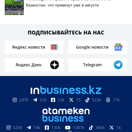
Казахстан: что привезут уже в августе
ПОДПИСЫВАЙТЕСЬ НА НАС
Яндекс новости
Google новости
Яндекс Дзен
Telegram
247k
21k
12k
75
523k
17k
520k
74k
130k
1087k
386k
1k