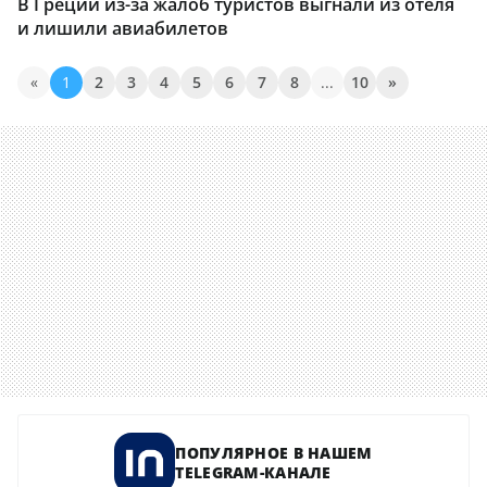
В Греции из-за жалоб туристов выгнали из отеля
и лишили авиабилетов
«
1
2
3
4
5
6
7
8
...
10
»