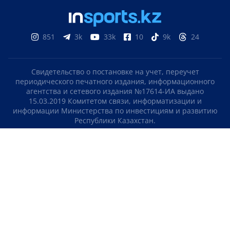
851
3k
33k
10
9k
24
Свидетельство о постановке на учет, переучет
периодического печатного издания, информационного
агентства и сетевого издания №17614-ИА выдано
15.03.2019 Комитетом связи, информатизации и
информации Министерства по инвестициям и развитию
Республики Казахстан.
Свидетельство о постановке на учет отечественного
телерадио канала №KZ23VJB00000123 выдано 08.09.2016
Комитетом связи, информатизации и информации
Министерства по инвестициям и развитию Республики
Казахстан.
СОГЛАШЕНИЕ ОБ ИСПОЛЬЗОВАНИИ МАТЕРИАЛОВ
О НАС
КОНТАКТЫ
ТЕЛЕПРОЕКТЫ
ВАКАНСИИ