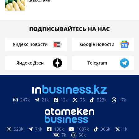
Казахстане
ПОДПИСЫВАЙТЕСЬ НА НАС
Яндекс новости
Google новости
Яндекс Дзен
Telegram
247k
21k
12k
75
523k
17k
520k
74k
130k
1087k
386k
1k
7k
56k