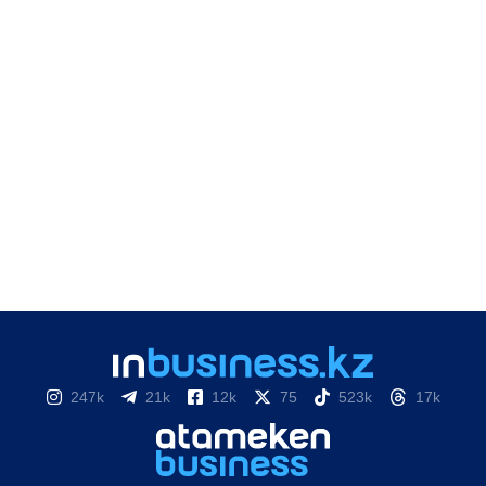
247k
21k
12k
75
523k
17k