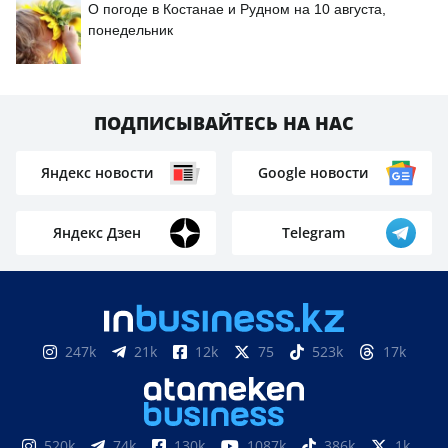
О погоде в Костанае и Рудном на 10 августа,
понедельник
ПОДПИСЫВАЙТЕСЬ НА НАС
Яндекс новости
Google новости
Яндекс Дзен
Telegram
247k
21k
12k
75
523k
17k
520k
74k
130k
1087k
386k
1k