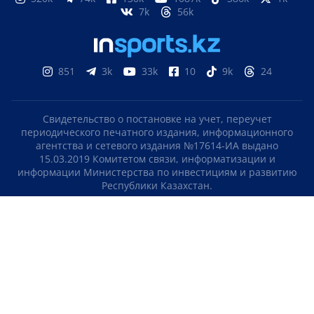
7k
56k
851
3k
33k
10
9k
24
Свидетельство о постановке на учет, переучет
периодического печатного издания, информационного
агентства и сетевого издания №17614-ИА выдано
15.03.2019 Комитетом связи, информатизации и
информации Министерства по инвестициям и развитию
Республики Казахстан.
Свидетельство о постановке на учет отечественного
телерадио канала №KZ23VJB00000123 выдано 08.09.2016
Комитетом связи, информатизации и информации
Министерства по инвестициям и развитию Республики
Казахстан.
СОГЛАШЕНИЕ ОБ ИСПОЛЬЗОВАНИИ МАТЕРИАЛОВ