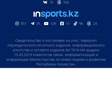
7k
56k
851
3k
33k
10
9k
24
Свидетельство о постановке на учет, переучет
периодического печатного издания, информационного
агентства и сетевого издания №17614-ИА выдано
15.03.2019 Комитетом связи, информатизации и
информации Министерства по инвестициям и развитию
Республики Казахстан.
Свидетельство о постановке на учет отечественного
телерадио канала №KZ23VJB00000123 выдано 08.09.2016
Комитетом связи, информатизации и информации
Министерства по инвестициям и развитию Республики
Казахстан.
СОГЛАШЕНИЕ ОБ ИСПОЛЬЗОВАНИИ МАТЕРИАЛОВ