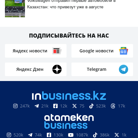
Volkswagen отправил первые автомобили в
Казахстан: что привезут уже в августе
ПОДПИСЫВАЙТЕСЬ НА НАС
Яндекс новости
Google новости
Яндекс Дзен
Telegram
247k
21k
12k
75
523k
17k
520k
74k
130k
1087k
386k
1k