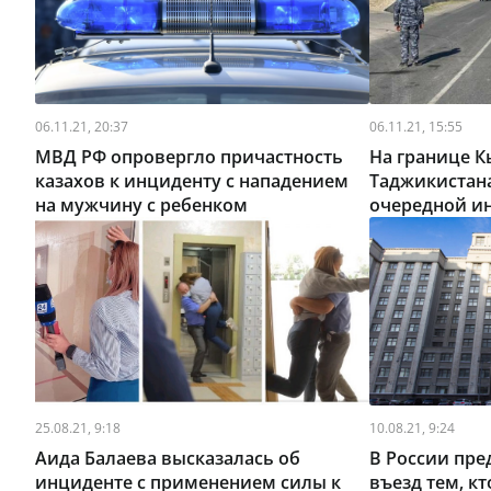
06.11.21, 20:37
06.11.21, 15:55
МВД РФ опровергло причастность
На границе К
казахов к инциденту с нападением
Таджикистан
на мужчину с ребенком
очередной и
25.08.21, 9:18
10.08.21, 9:24
Аида Балаева высказалась об
В России пр
инциденте с применением силы к
въезд тем, к