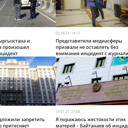
02.09.21, 14:12
ыргызстана и
Представители медиасферы
а произошел
призвали не оставлять без
нцидент
внимания инцидент с журнал
госканала в Алматы
19.07.21, 23:08
едложили запретить
Я поражаюсь жестокости этих
то притесняет
матерей – Байтанаев об инцид