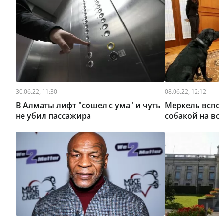
30.06.22, 11:30
08.06.22, 12:12
В Алматы лифт "сошел с ума" и чуть
Меркель всп
не убил пассажира
собакой на в