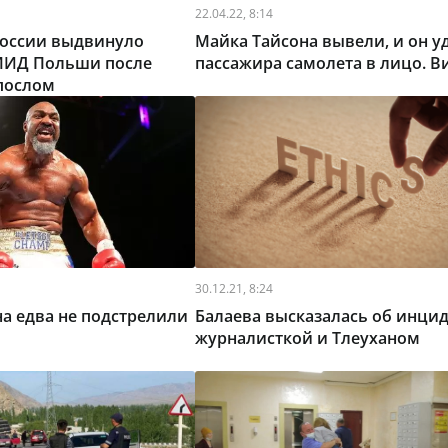
22.04.22, 8:14
России выдвинуло
Майка Тайсона вывели, и он у
МИД Польши после
пассажира самолета в лицо. В
послом
30.12.21, 8:24
а едва не подстрелили
Балаева высказалась об инцид
журналисткой и Тлеуханом