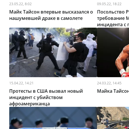
23.05.22, 8:02
09.05.22, 18:22
Майк Тайсон впервые высказался о
Посольство 
нашумевшей драке в самолете
требование 
инцидента с 
15.04.22, 14:21
24.03.22, 14:45
Протесты в США вызвал новый
Майка Тайсон
инцидент с убийством
афроамериканца