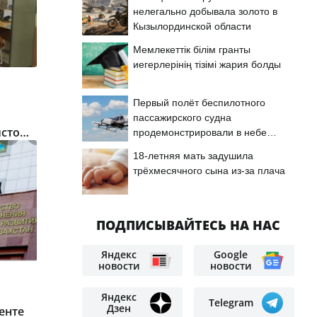
нелегально добывала золото в
Кызылординской области
Мемлекеттік білім гранты
иегерлерінің тізімі жария болды
Первый полёт беспилотного
пассажирского судна
истом
продемонстрировали в небе
Астаны
18-летняя мать задушила
трёхмесячного сына из-за плача
ПОДПИСЫВАЙТЕСЬ НА НАС
Яндекс
Google
новости
новости
Яндекс
Telegram
Дзен
енте