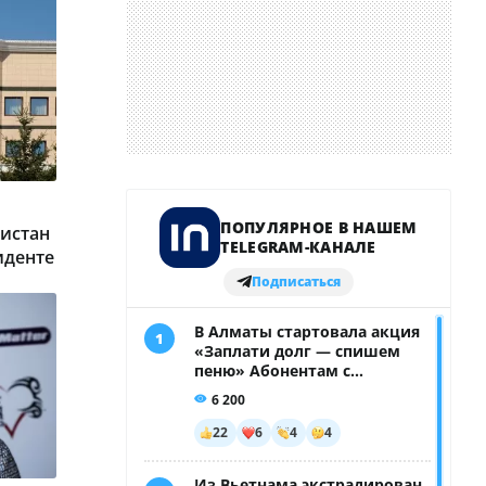
истан
иденте