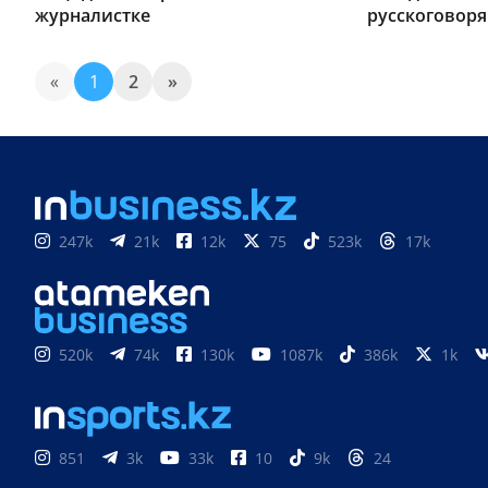
журналистке
русскоговор
«
1
2
»
247k
21k
12k
75
523k
17k
520k
74k
130k
1087k
386k
1k
851
3k
33k
10
9k
24