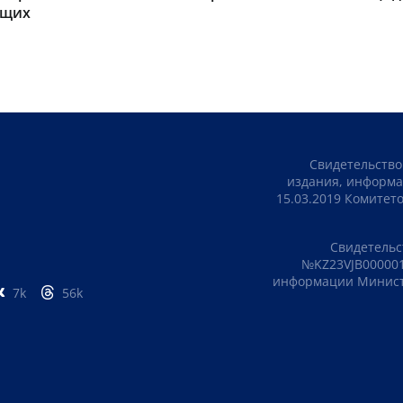
ящих
Свидетельство
издания, информа
15.03.2019 Комите
Свидетельс
№KZ23VJB000001
информации Министе
7k
56k