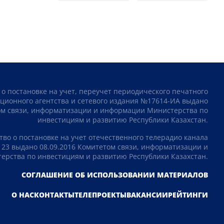
 о постановке на учет, переучет периодического печатного
ционного агентства и сетевого издания №17614-ИА выдано
том связи, информатизации и информации Министерства по
инвестициям и развитию Республики Казахстан.
тво о постановке на учет отечественного телерадио канала
23 выдано 08.09.2016 Комитетом связи, информатизации и
рства по инвестициям и развитию Республики Казахстан.
СОГЛАШЕНИЕ ОБ ИСПОЛЬЗОВАНИИ МАТЕРИАЛОВ
О НАС
КОНТАКТЫ
ТЕЛЕПРОЕКТЫ
ВАКАНСИИ
РЕЙТИНГИ