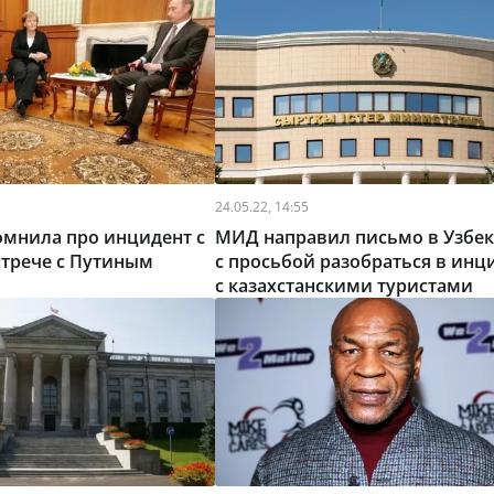
24.05.22, 14:55
омнила про инцидент с
МИД направил письмо в Узбек
стрече с Путиным
с просьбой разобраться в инц
с казахстанскими туристами