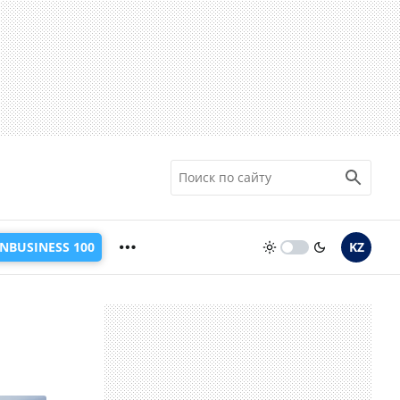
INBUSINESS 100
KZ