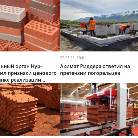
22.05.21, 20:01
ьный орган Нур-
Акимат Риддера ответил на
ил признаки ценового
претензии погорельцев
ынке реализации