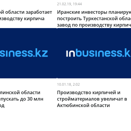
21.02.19, 19:44
й области заработает
Иранские инвесторы планиру
изводству кирпича
построить Туркестанской обла
завод по производству кирпи
стоимостью $10 млн
10.01.18, 2:02
линской области
Производство кирпичей и
пускать до 30 млн
стройматериалов увеличат в
од
Актюбинской области