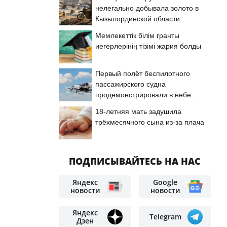
нелегально добывала золото в
Кызылординской области
Мемлекеттік білім гранты
иегерлерінің тізімі жария болды
Первый полёт беспилотного
пассажирского судна
продемонстрировали в небе
Астаны
18-летняя мать задушила
трёхмесячного сына из-за плача
ПОДПИСЫВАЙТЕСЬ НА НАС
Яндекс
Google
новости
новости
Яндекс
Telegram
Дзен