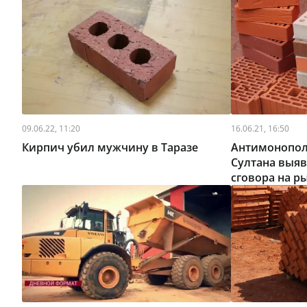
09.06.22, 11:20
16.06.21, 16:50
Кирпич убил мужчину в Таразе
Антимонопол
Султана выяв
сговора на р
кирпича