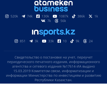
520k
74k
130k
1087k
386k
1k
7k
56k
851
3k
33k
10
9k
24
Свидетельство о постановке на учет, переучет
периодического печатного издания, информационного
агентства и сетевого издания №17614-ИА выдано
15.03.2019 Комитетом связи, информатизации и
информации Министерства по инвестициям и развитию
Республики Казахстан.
Свидетельство о постановке на учет отечественного
телерадио канала №KZ23VJB00000123 выдано 08.09.2016
Комитетом связи, информатизации и информации
Министерства по инвестициям и развитию Республики
Казахстан.