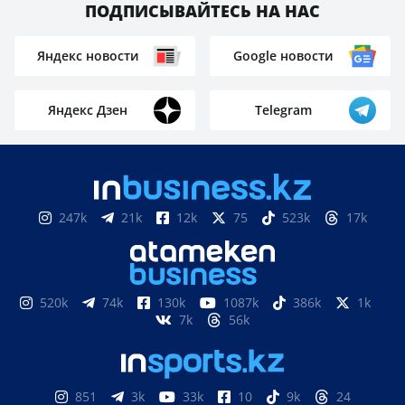
ПОДПИСЫВАЙТЕСЬ НА НАС
Яндекс новости
Google новости
Яндекс Дзен
Telegram
247k
21k
12k
75
523k
17k
520k
74k
130k
1087k
386k
1k
7k
56k
851
3k
33k
10
9k
24