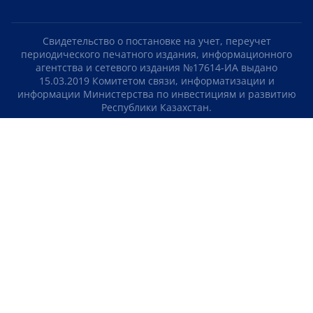
Свидетельство о постановке на учет, переучет
периодического печатного издания, информационного
агентства и сетевого издания №17614-ИА выдано
15.03.2019 Комитетом связи, информатизации и
информации Министерства по инвестициям и развитию
Республики Казахстан.
Свидетельство о постановке на учет отечественного
телерадио канала №KZ23VJB00000123 выдано 08.09.2016
Комитетом связи, информатизации и информации
Министерства по инвестициям и развитию Республики
Казахстан.
СОГЛАШЕНИЕ ОБ ИСПОЛЬЗОВАНИИ МАТЕРИАЛОВ
О НАС
КОНТАКТЫ
ТЕЛЕПРОЕКТЫ
ВАКАНСИИ
РЕЙТИНГИ
Медиахолдинг «Atameken Business»