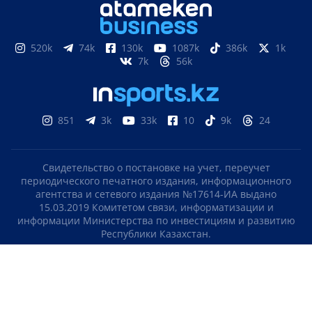
520k
74k
130k
1087k
386k
1k
7k
56k
851
3k
33k
10
9k
24
Свидетельство о постановке на учет, переучет
периодического печатного издания, информационного
агентства и сетевого издания №17614-ИА выдано
15.03.2019 Комитетом связи, информатизации и
информации Министерства по инвестициям и развитию
Республики Казахстан.
Свидетельство о постановке на учет отечественного
телерадио канала №KZ23VJB00000123 выдано 08.09.2016
Комитетом связи, информатизации и информации
Министерства по инвестициям и развитию Республики
Казахстан.