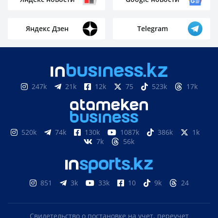
Яндекс Дзен
Telegram
247k
21k
12k
75
523k
17k
520k
74k
130k
1087k
386k
1k
7k
56k
851
3k
33k
10
9k
24
Свидетельство о постановке на учет, переучет