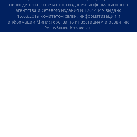
периодического печатного издания, информационного
агентства и сетевого издания №17614-ИА выдано
15.03.2019 Комитетом связи, информатизации и
информации Министерства по инвестициям и развитию
Республики Казахстан.
Свидетельство о постановке на учет отечественного
телерадио канала №KZ23VJB00000123 выдано 08.09.2016
Комитетом связи, информатизации и информации
Министерства по инвестициям и развитию Республики
Казахстан.
СОГЛАШЕНИЕ ОБ ИСПОЛЬЗОВАНИИ МАТЕРИАЛОВ
О НАС
КОНТАКТЫ
ТЕЛЕПРОЕКТЫ
ВАКАНСИИ
РЕЙТИНГИ
Медиахолдинг «Atameken Business»
ПОЛИТИКА КОНФИДЕНЦИАЛЬНОСТИ