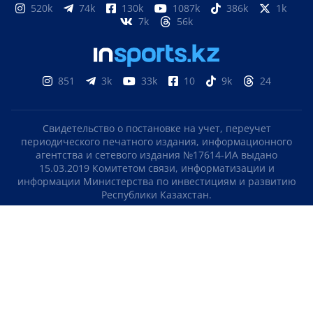
520k
74k
130k
1087k
386k
1k
7k
56k
851
3k
33k
10
9k
24
Свидетельство о постановке на учет, переучет
периодического печатного издания, информационного
агентства и сетевого издания №17614-ИА выдано
15.03.2019 Комитетом связи, информатизации и
информации Министерства по инвестициям и развитию
Республики Казахстан.
Свидетельство о постановке на учет отечественного
телерадио канала №KZ23VJB00000123 выдано 08.09.2016
Комитетом связи, информатизации и информации
Министерства по инвестициям и развитию Республики
Казахстан.
СОГЛАШЕНИЕ ОБ ИСПОЛЬЗОВАНИИ МАТЕРИАЛОВ