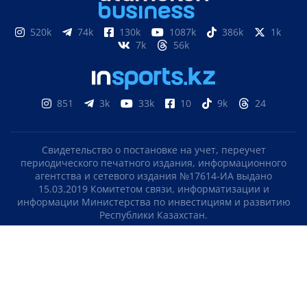
520k
74k
130k
1087k
386k
1k
7k
56k
851
3k
33k
10
9k
24
Свидетельство о постановке на учет, переучет
периодического печатного издания, информационного
агентства и сетевого издания №17614-ИА выдано
15.03.2019 Комитетом связи, информатизации и
информации Министерства по инвестициям и развитию
Республики Казахстан.
Свидетельство о постановке на учет отечественного
телерадио канала №KZ23VJB00000123 выдано 08.09.2016
Комитетом связи, информатизации и информации
Министерства по инвестициям и развитию Республики
Казахстан.