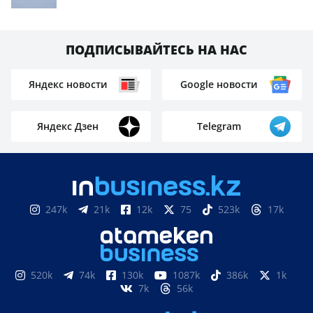
ПОДПИСЫВАЙТЕСЬ НА НАС
Яндекс новости
Google новости
Яндекс Дзен
Telegram
247k
21k
12k
75
523k
17k
520k
74k
130k
1087k
386k
1k
7k
56k