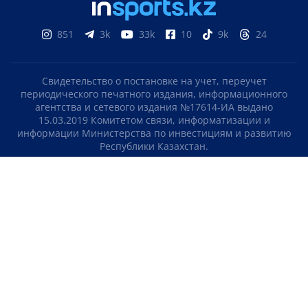
851
3k
33k
10
9k
24
Свидетельство о постановке на учет, переучет
периодического печатного издания, информационного
агентства и сетевого издания №17614-ИА выдано
15.03.2019 Комитетом связи, информатизации и
информации Министерства по инвестициям и развитию
Республики Казахстан.
Свидетельство о постановке на учет отечественного
телерадио канала №KZ23VJB00000123 выдано 08.09.2016
Комитетом связи, информатизации и информации
Министерства по инвестициям и развитию Республики
Казахстан.
СОГЛАШЕНИЕ ОБ ИСПОЛЬЗОВАНИИ МАТЕРИАЛОВ
О НАС
КОНТАКТЫ
ТЕЛЕПРОЕКТЫ
ВАКАНСИИ
РЕЙТИНГИ