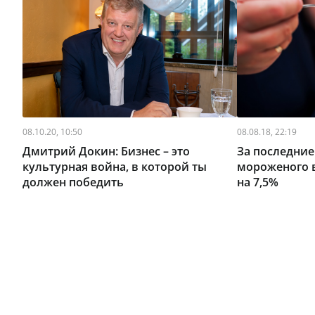
08.10.20, 10:50
08.08.18, 22:19
Дмитрий Докин: Бизнес – это
За последние
культурная война, в которой ты
мороженого в
должен победить
на 7,5%