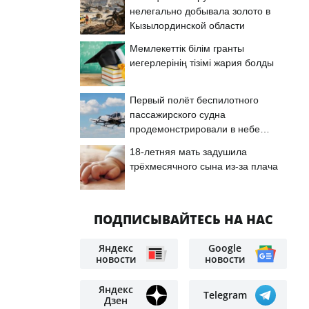
нелегально добывала золото в
Кызылординской области
Мемлекеттік білім гранты
иегерлерінің тізімі жария болды
Первый полёт беспилотного
пассажирского судна
продемонстрировали в небе
Астаны
18-летняя мать задушила
трёхмесячного сына из-за плача
ПОДПИСЫВАЙТЕСЬ НА НАС
Яндекс
Google
новости
новости
Яндекс
Telegram
Дзен