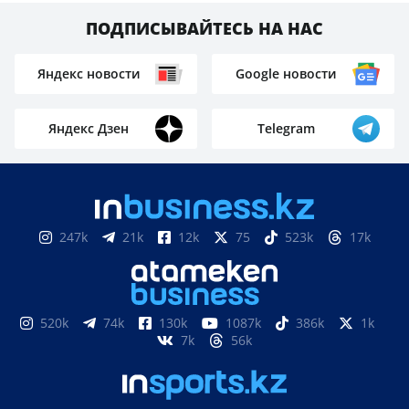
ПОДПИСЫВАЙТЕСЬ НА НАС
Яндекс новости
Google новости
Яндекс Дзен
Telegram
247k
21k
12k
75
523k
17k
520k
74k
130k
1087k
386k
1k
7k
56k