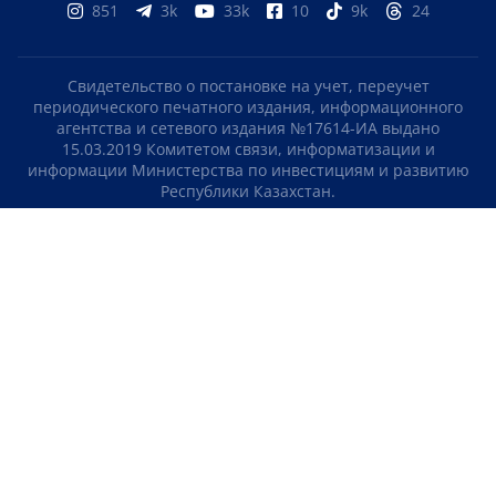
851
3k
33k
10
9k
24
Свидетельство о постановке на учет, переучет
периодического печатного издания, информационного
агентства и сетевого издания №17614-ИА выдано
15.03.2019 Комитетом связи, информатизации и
информации Министерства по инвестициям и развитию
Республики Казахстан.
Свидетельство о постановке на учет отечественного
телерадио канала №KZ23VJB00000123 выдано 08.09.2016
Комитетом связи, информатизации и информации
Министерства по инвестициям и развитию Республики
Казахстан.
СОГЛАШЕНИЕ ОБ ИСПОЛЬЗОВАНИИ МАТЕРИАЛОВ
О НАС
КОНТАКТЫ
ТЕЛЕПРОЕКТЫ
ВАКАНСИИ
РЕЙТИНГИ